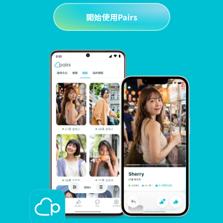
開始使用Pairs