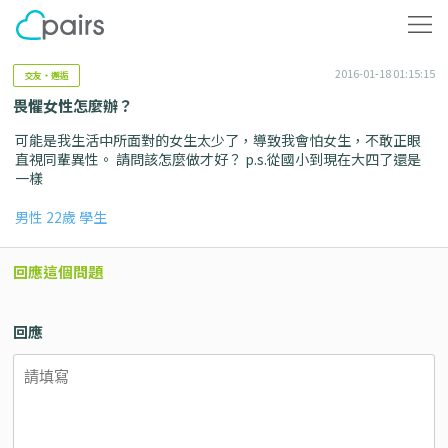
2016-01-18 01:15:15
交友・邂逅
畏懼女性怎麼辦？
可能是我生活中所面對的女生太少了，導致我會怕女生，不敢正眼
直視同輩異性。 請問該怎麼做才好？ p.s.從國小到現在大四了還是
一樣
男性 22歲 學生
回應這個問題
回應