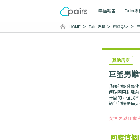
幸福報告
Pairs
HOME
Pairs專欄
戀愛Q&A
其他諮商
巨蟹男難
我跟他認識是他
傳貼圖只剩睡前
什麼的，但我不
過但他還是每天
女性 未滿18歲 
回應這個