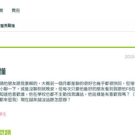
專欄
費用
巨蟹男難懂
2015
懂
請他朋友跟我要賴的，大概前一個月都是聊的很好也幾乎都很快回，但慢
小聊一下，或是沒聊到就晚安，但每次只要他最好的朋友看到我跟他FB
知道他喜歡誰，他在學校也都不主動找我講話，他這樣是有喜歡我嗎？（
都來密我）現在越來越沒話題怎麼辦？
學生
問題