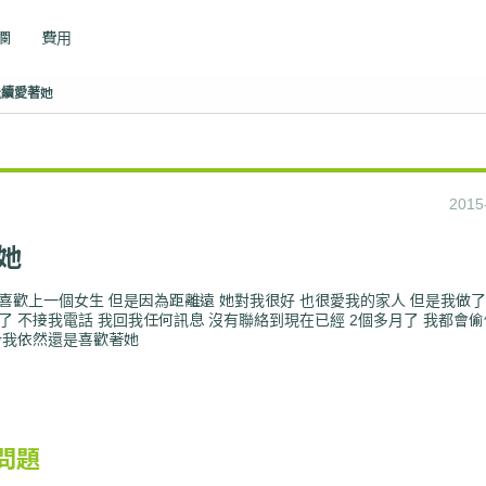
專欄
費用
繼續愛著她
2015
她
喜歡上一個女生 但是因為距離遠 她對我很好 也很愛我的家人 但是我做
了 不接我電話 我回我任何訊息 沒有聯絡到現在已經 2個多月了 我都會偷
今我依然還是喜歡著她
問題