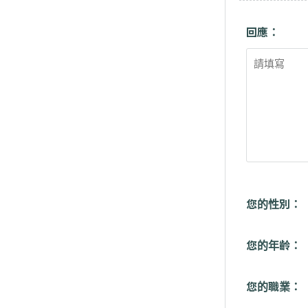
回應：
您的性別：
您的年齡：
您的職業：