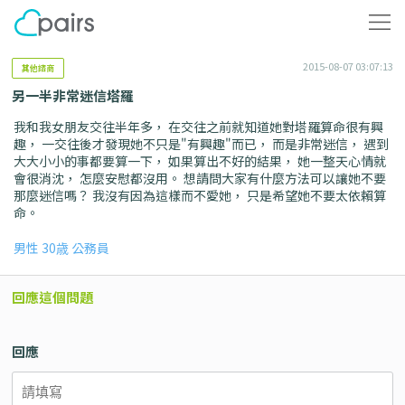
2015-08-07 03:07:13
其他諮商
另一半非常迷信塔羅
我和我女朋友交往半年多， 在交往之前就知道她對塔羅算命很有興
趣， 一交往後才發現她不只是"有興趣"而已， 而是非常迷信， 遇到
大大小小的事都要算一下， 如果算出不好的結果， 她一整天心情就
會很消沈， 怎麼安慰都沒用。 想請問大家有什麼方法可以讓她不要
那麼迷信嗎？ 我沒有因為這樣而不愛她， 只是希望她不要太依賴算
命。
男性 30歳 公務員
回應這個問題
回應