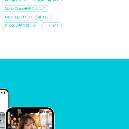
科技紫微網
189
亞提米斯
141
Marie Clarie美麗佳人
117
MamiBuy
114
分手
112
你說她說笑到報
110
占卜
107