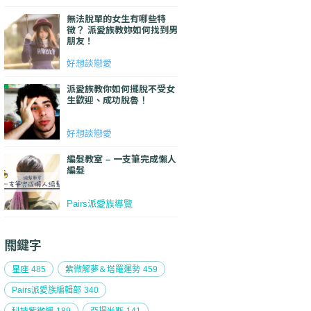
無法脫單的女生有哪些特
徵？ 派愛族教妳如何找到男
朋友！
好想談戀愛
派愛族教你如何擺脫不受女
生歡迎、成功脫魯！
好想談戀愛
編髮教室 – 一支筆完成懶人
編髮
Pairs派愛族導覽
關鍵字
星座
485
紫微解夢＆塔羅運勢
459
Pairs派愛族編輯部
340