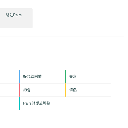
關注Pairs
好想談戀愛
交友
約會
情侶
Pairs派愛族導覽